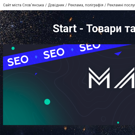
Сайт міста Слов'янська
Довідник
Реклама, поліграфія
Рекламні послу
Start - Товари 